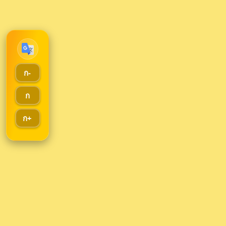
ก-
ก
ก+